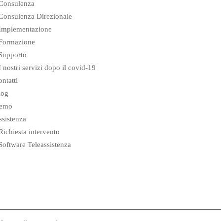
Consulenza
Consulenza Direzionale
Implementazione
Formazione
Supporto
I nostri servizi dopo il covid-19
ntatti
log
emo
sistenza
Richiesta intervento
Software Teleassistenza