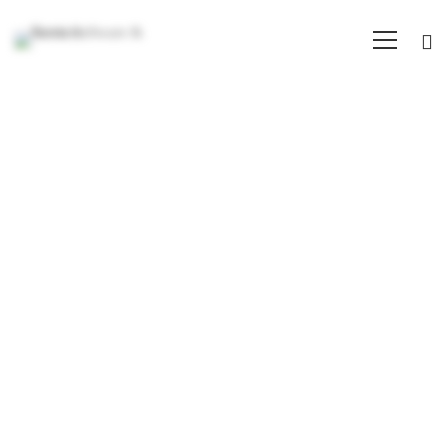
Realizzazione
Sviluppiamo le tue idee, realizziamo la
siti
tua immagine online e promuoviamo il
tuo e-commerce
ed
e-
commerce