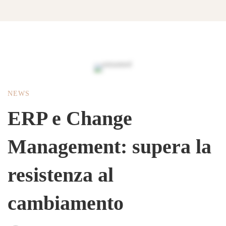
ERP
NEWS
e
ERP e Change
Change
Management: supera la
Management:
resistenza al
supera
cambiamento
la