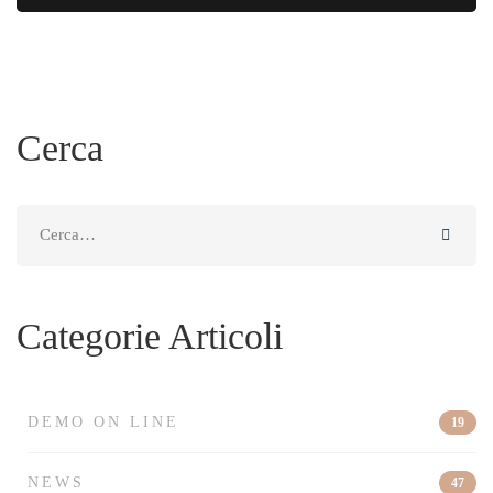
Cerca
Search
for:
Categorie Articoli
DEMO ON LINE
19
NEWS
47