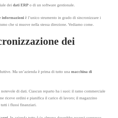
iale dei
dati ERP
o di un software gestionale.
le informazioni
è l’unico strumento in grado di sincronizzare i
ganismo che si muove nella stessa direzione. Vediamo come.
cronizzazione dei
uttive. Ma un’azienda è prima di tutto una
macchina di
otevole di dati. Ciascun reparto ha i suoi: il ramo commerciale
ione riceve ordini e pianifica il carico di lavoro; il magazzino
tti i flussi finanziari.
tagni
. In azienda tutto è (o almeno dovrebbe essere) connesso.