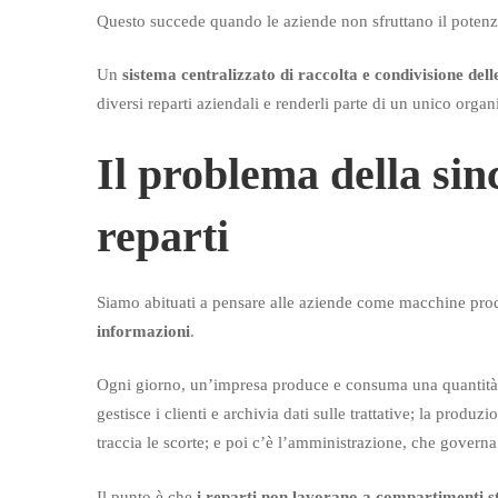
Questo succede quando le aziende non sfruttano il potenz
parte
Un
sistema centralizzato di raccolta e condivisione del
dall’ERP
diversi reparti aziendali e renderli parte di un unico or
Il problema della sin
reparti
Siamo abituati a pensare alle aziende come macchine prod
informazioni
.
Ogni giorno, un’impresa produce e consuma una quantità n
gestisce i clienti e archivia dati sulle trattative; la produz
traccia le scorte; e poi c’è l’amministrazione, che governa tu
Il punto è che
i reparti non lavorano a compartimenti s